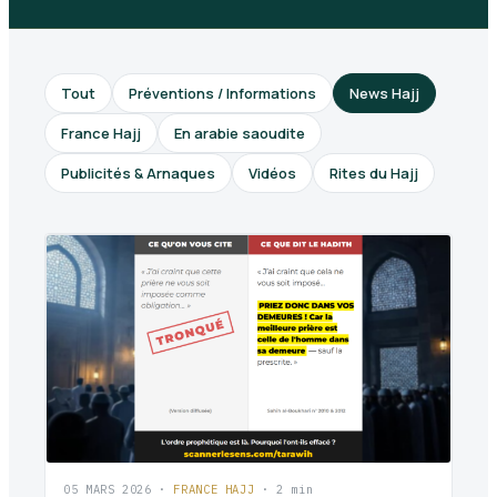
Tout
Préventions / Informations
News Hajj
France Hajj
En arabie saoudite
Publicités & Arnaques
Vidéos
Rites du Hajj
05 MARS 2026
·
FRANCE HAJJ
· 2 min