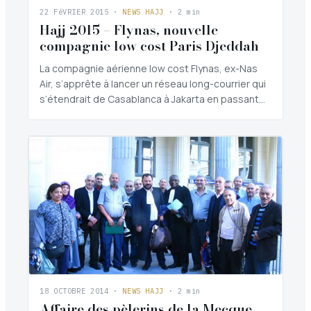
22 FéVRIER 2015
·
NEWS HAJJ
· 2 min
Hajj 2015 – Flynas, nouvelle
compagnie low cost Paris Djeddah
La compagnie aérienne low cost Flynas, ex-Nas
Air, s’apprête à lancer un réseau long-courrier qui
s’étendrait de Casablanca à Jakarta en passant…
18 OCTOBRE 2014
·
NEWS HAJJ
· 2 min
Affaire des pèlerins de la Mecque