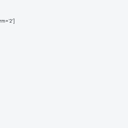
rm=’2′]