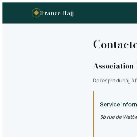
France Hajj
Contact
Association
De l’esprit du hajj à
Service infor
3b rue de Wattw