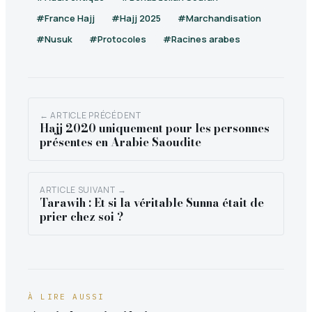
#France Hajj
#Hajj 2025
#Marchandisation
#Nusuk
#Protocoles
#Racines arabes
← ARTICLE PRÉCÉDENT
Hajj 2020 uniquement pour les personnes
présentes en Arabie Saoudite
ARTICLE SUIVANT →
Tarawih : Et si la véritable Sunna était de
prier chez soi ?
À LIRE AUSSI