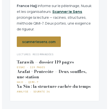
France Hajj
informe sur le pèlerinage, Nusuk
et les organisateurs.
Scanner le Sens
prolonge la lecture — racines, structures,
méthode QIMI-7. Deux portes, une exigence
de rigueur.
scannerlesens.com
LECTURES RECOMMANDÉES
Tarawih — dossier 119 pages
ESSAI · 119 PAGES
Arafat × Pentecôte — Deux souffles,
une station
HAJJ · QIMI-7
Ya-Sîn : la structure cachée du temps
ANALYSE · SOURATE 36