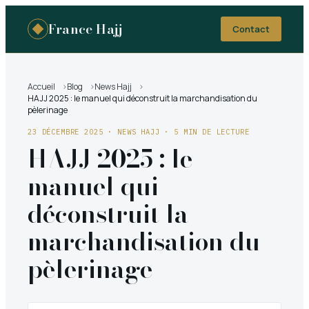
France Hajj
Contact
Accueil
Blog
News Hajj
HAJJ 2025 : le manuel qui déconstruit la marchandisation du
pèlerinage
23 DÉCEMBRE 2025
·
NEWS HAJJ
· 5 MIN DE LECTURE
HAJJ 2025 : le
manuel qui
déconstruit la
marchandisation du
pèlerinage