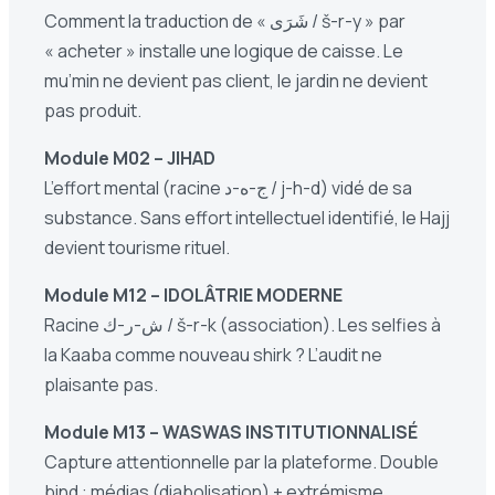
Comment la traduction de « شَرَى / š-r-y » par
« acheter » installe une logique de caisse. Le
mu’min ne devient pas client, le jardin ne devient
pas produit.
Module M02 – JIHAD
L’effort mental (racine ج-ه-د / j-h-d) vidé de sa
substance. Sans effort intellectuel identifié, le Hajj
devient tourisme rituel.
Module M12 – IDOLÂTRIE MODERNE
Racine ش-ر-ك / š-r-k (association). Les selfies à
la Kaaba comme nouveau shirk ? L’audit ne
plaisante pas.
Module M13 – WASWAS INSTITUTIONNALISÉ
Capture attentionnelle par la plateforme. Double
bind : médias (diabolisation) + extrémisme