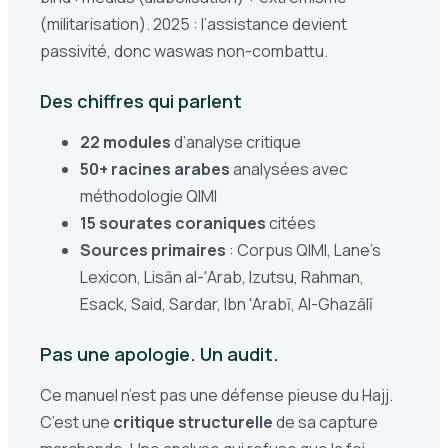
(militarisation). 2025 : l’assistance devient
passivité, donc waswas non-combattu.
Des chiffres qui parlent
22 modules
d’analyse critique
50+ racines arabes
analysées avec
méthodologie QIMI
15 sourates coraniques
citées
Sources primaires
: Corpus QIMI, Lane’s
Lexicon, Lisān al-ʿArab, Izutsu, Rahman,
Esack, Said, Sardar, Ibn ʿArabī, Al-Ghazālī
Pas une apologie. Un audit.
Ce manuel n’est pas une défense pieuse du Hajj.
C’est une
critique structurelle
de sa capture