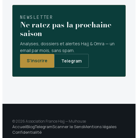
NEWSLETTER
Ne ratez pas la prochaine
saison
Analyses, dossiers et alertes Hajj & Omra — un
email par mois, sans spam.
S'inscrire
Telegram
© 2026 Association France Hajj — Mulhouse
Accueil
Blog
Telegram
Scanner le Sens
Mentions légales
Confidentialité