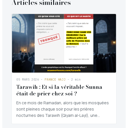
Articles similaires
05 MARS 2026
·
FRANCE HAJJ
· 2 min
Tarawih : Et si la véritable Sunna
était de prier chez soi ?
En ce mois de Ramadan, alors que les mosquées
sont pleines chaque soir pour les prières
nocturnes des Tarawih (Qiyam al-Layl), une…