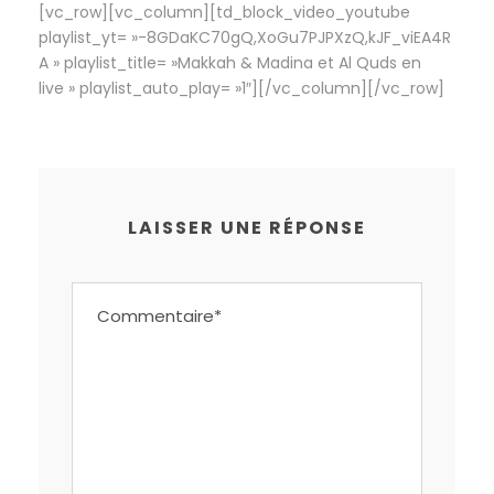
[vc_row][vc_column][td_block_video_youtube
playlist_yt= »-8GDaKC70gQ,XoGu7PJPXzQ,kJF_viEA4R
A » playlist_title= »Makkah & Madina et Al Quds en
live » playlist_auto_play= »1″][/vc_column][/vc_row]
LAISSER UNE RÉPONSE