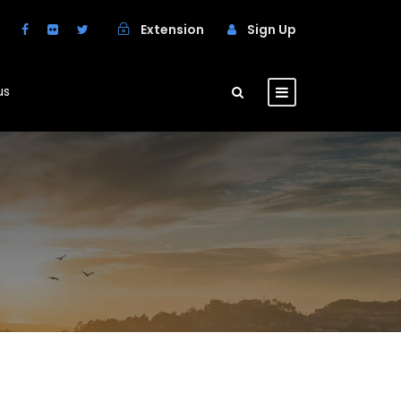
Extension
Sign Up
us