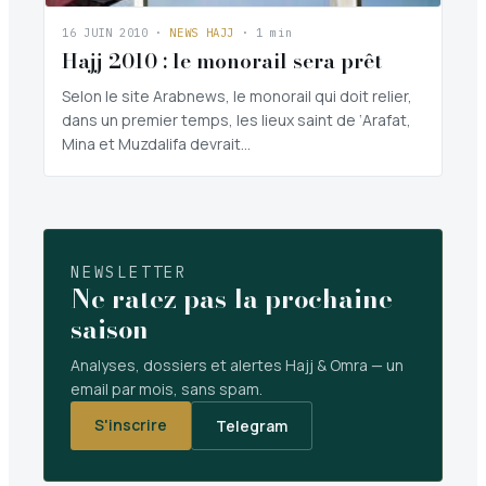
16 JUIN 2010
·
NEWS HAJJ
· 1 min
Hajj 2010 : le monorail sera prêt
Selon le site Arabnews, le monorail qui doit relier,
dans un premier temps, les lieux saint de ‘Arafat,
Mina et Muzdalifa devrait…
NEWSLETTER
Ne ratez pas la prochaine
saison
Analyses, dossiers et alertes Hajj & Omra — un
email par mois, sans spam.
S'inscrire
Telegram