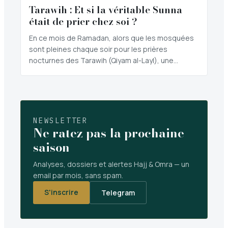
Tarawih : Et si la véritable Sunna
était de prier chez soi ?
En ce mois de Ramadan, alors que les mosquées
sont pleines chaque soir pour les prières
nocturnes des Tarawih (Qiyam al-Layl), une…
NEWSLETTER
Ne ratez pas la prochaine
saison
Analyses, dossiers et alertes Hajj & Omra — un
email par mois, sans spam.
S'inscrire
Telegram