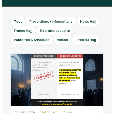
Tout
Préventions / Informations
News Hajj
France Hajj
En arabie saoudite
Publicités & Arnaques
Vidéos
Rites du Hajj
05 MARS 2026
·
FRANCE HAJJ
· 2 min