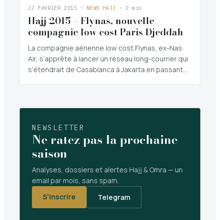
22 FéVRIER 2015
·
NEWS HAJJ
· 2 min
Hajj 2015 – Flynas, nouvelle
compagnie low cost Paris Djeddah
La compagnie aérienne low cost Flynas, ex-Nas
Air, s’apprête à lancer un réseau long-courrier qui
s’étendrait de Casablanca à Jakarta en passant…
NEWSLETTER
Ne ratez pas la prochaine
saison
Analyses, dossiers et alertes Hajj & Omra — un
email par mois, sans spam.
S'inscrire
Telegram