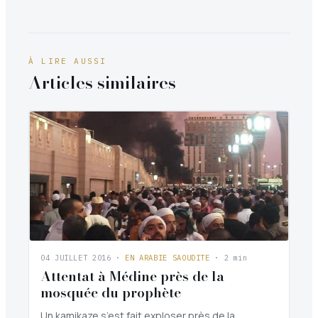
À LIRE AUSSI
Articles similaires
04 JUILLET 2016
·
EN ARABIE SAOUDITE
· 2 min
Attentat à Médine près de la
mosquée du prophète
Un kamikaze s’est fait exploser près de la