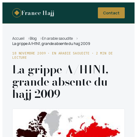
France Hajj
Contact
Accueil
Blog
En arabie saoudite
La grippe A/H1N1, grande absente du hajj 2009
18 NOVEMBRE 2009
·
EN ARABIE SAOUDITE
· 2 MIN DE
LECTURE
La grippe A/H1N1,
grande absente du
hajj 2009