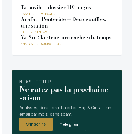
Tarawih — dossier 119 pages
ESSAI · 119 PAGES
Arafat × Pentecôte — Deux souffles,
une station
HAJJ · QIMI-7
Ya-Sîn : la structure cachée du temps
ANALYSE · SOURATE 36
NEWSLETTER
Ne ratez pas la prochaine
saison
Analyses, dossiers et alertes Hajj & Omra — un
email par mois, sans spam.
S'inscrire
Telegram